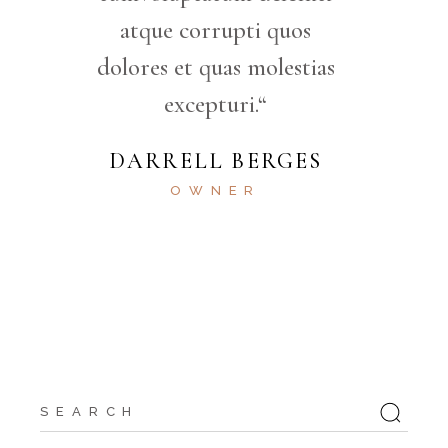
atque corrupti quos
dolores et quas molestias
excepturi.“
DARRELL BERGES
OWNER
Search
for: