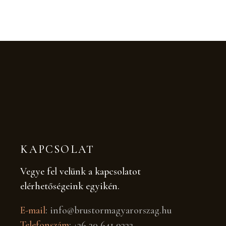
KAPCSOLAT
Vegye fel velünk a kapcsolatot
elérhetőségeink egyikén.
E-mail
:
info@brustormagyarorszag.hu
Telefonszám
:
+36 30 641 9332