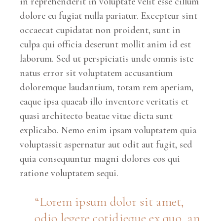
in reprehenderit in voluptate velit esse cillum
dolore eu fugiat nulla pariatur. Excepteur sint
occaecat cupidatat non proident, sunt in
culpa qui officia deserunt mollit anim id est
laborum. Sed ut perspiciatis unde omnis iste
natus error sit voluptatem accusantium
doloremque laudantium, totam rem aperiam,
eaque ipsa quaeab illo inventore veritatis et
quasi architecto beatae vitae dicta sunt
explicabo. Nemo enim ipsam voluptatem quia
voluptassit aspernatur aut odit aut fugit, sed
quia consequuntur magni dolores eos qui
ratione voluptatem sequi.
Lorem ipsum dolor sit amet,
odio legere cotidieque ex quo, an