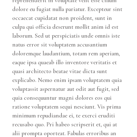
reprehenderit in voluptate velit esse cillum
dolore eu fugiat nulla pariatur. Excepteur sint
occaecat cupidatat non proident, sunt in
culpa qui officia deserunt mollit anim id est
laborum. Sed ut perspiciatis unde omnis iste
natus error sit voluptatem accusantium
doloremque laudantium, totam rem aperiam,
eaque ipsa quaeab illo inventore veritatis et
quasi architecto beatae vitae dicta sunt
explicabo. Nemo enim ipsam voluptatem quia
voluptassit aspernatur aut odit aut fugit, sed
quia consequuntur magni dolores eos qui
ratione voluptatem sequi nesciunt. Vis prima
minimum repudiandae ei, te exerci eruditi
recusabo quo. Pri habeo scripserit et, qui at
alii prompta oporteat. Fabulas erroribus an